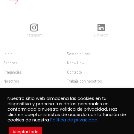
Instagram
Linkedin
Inicio
Sostenibilidad
Sabores
Know How
Fragancias
Contacto
Nosotros
Trabaja con nosotros
Publicaciones
Acceso Clientes
Nuestro sitio web almacena las cookies en tu
Políticas Corporativas
dispositivo y procesa tus datos personales en
conformidad a nuestra Política de privacidad. Haz
click en aceptar si estás de acuerdo con la función de
cookies de nuestra
Política de privacidad.
2021 Carlos Cramer Productos Aromáticos S.A.C.I.
Aceptar todo
Dirección Lucerna 4925, Cerrillos - Santiago - Chile