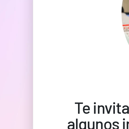
Te invit
algunos i