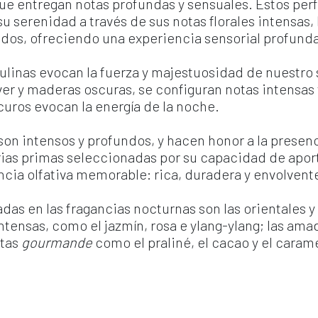
, que entregan notas profundas y sensuales. Estos p
u serenidad a través de sus notas florales intensas, 
iados, ofreciendo una experiencia sensorial profun
linas evocan la fuerza y majestuosidad de nuestro s
er y maderas oscuras, se configuran notas intensas y
curos evocan la energía de la noche.
on intensos y profundos, y hacen honor a la presenci
rias primas seleccionadas por su capacidad de apor
cia olfativa memorable: rica, duradera y envolvent
das en las fragancias nocturnas son las orientales y 
 intensas, como el jazmín, rosa e ylang-ylang; las ama
tas 
gourmande
 como el praliné, el cacao y el caram