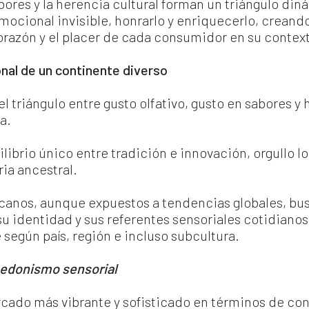
sabores y la herencia cultural forman un triángulo din
cional invisible, honrarlo y enriquecerlo, creando
orazón y el placer de cada consumidor en su contex
nal de un continente diverso
l triángulo entre gusto olfativo, gusto en sabores y 
a.
librio único entre tradición e innovación, orgullo l
ia ancestral.
anos, aunque expuestos a tendencias globales, bus
u identidad y sus referentes sensoriales cotidianos.
según país, región e incluso subcultura.
 hedonismo sensorial
rcado más vibrante y sofisticado en términos de co