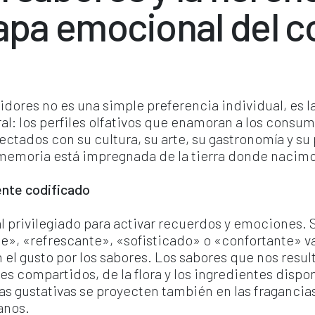
mapa emocional del 
idores no es una simple preferencia individual, es la
al: los perfiles olfativos que enamoran a los consu
ados con su cultura, su arte, su gastronomía y su p
memoria está impregnada de la tierra donde nacim
ente codificado
al privilegiado para activar recuerdos y emociones. 
le», «refrescante», «sofisticado» o «confortante» 
el gusto por los sabores. Los sabores que nos result
les compartidos, de la flora y los ingredientes dispo
s gustativas se proyecten también en las fragancias
anos.