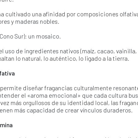
a ha cultivado una afinidad por composiciones olfati
lores y maderas nobles.
 Cono Sur): un mosaico.
 uso de ingredientes nativos (maíz, cacao, vainilla, 
tan lo natural, lo auténtico, lo ligado a la tierra.
fativa 
rmite diseñar fragancias culturalmente resonantes.
ntender el «aroma emocional» que cada cultura busc
 más orgullosos de su identidad local, las fraganc
tienen más capacidad de crear vínculos duraderos.
rmina 