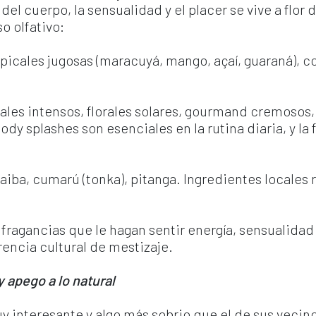
del cuerpo, la sensualidad y el placer se vive a flor 
o olfativo:
icales jugosas (maracuyá, mango, açaí, guaraná), coc
rutales intensos, florales solares, gourmand cremosos
ody splashes son esenciales en la rutina diaria, y la 
iba, cumarú (tonka), pitanga. Ingredientes locales 
fragancias que le hagan sentir energía, sensualidad 
erencia cultural de mestizaje.
 apego a lo natural 
muy interesante y algo más sobrio que el de sus vecin