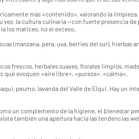
ricamente más «contenido», valorando la limpieza, l
u vez, la cultura culinaria —con fuerte presencia de 
a los matices, no el exceso.
cas (manzana, pera, uva, berries del sur), hierbas ar
tricos frescos, herbales suaves, florales limpios, mad
s que evoquen «aire libre», «pureza», «calma».
maqui, peumo, lavanda del Valle de Elqui. Hay un int
 como un complemento de la higiene, el bienestar pers
iste también una apertura hacia las tendencias well