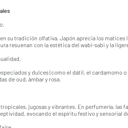
ales 
o.
 su tradición olfativa, Japón aprecia los matices l
ra resuenan con la estética del wabi-sabi y la liger
sualidad.
especiados y dulces (como el dátil, el cardamomo o el
das de oud, ámbar y rosa.
tropicales, jugosas y vibrantes. En perfumería, las fam
tividad, evocando el espíritu festivo y sensorial de
faire.