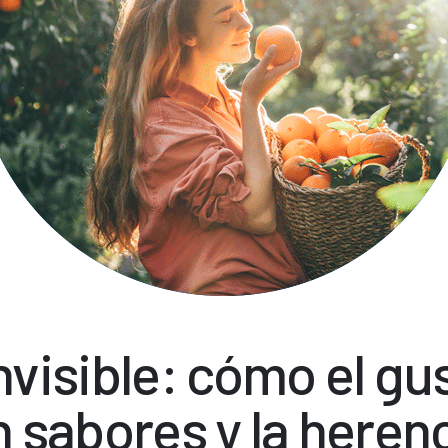
nvisible: cómo el gus
n sabores y la herenc