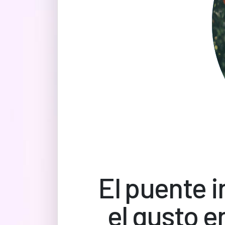
El puente i
el gusto e