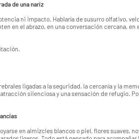
ada de una nariz
tencia ni impacto. Hablaría de susurro olfativo, velo
enten en el abrazo, en una conversación cercana, en 
itación.
.
ebrales ligadas a la seguridad, la cercanía y la mem
, atracción silenciosa y una sensación de refugio. Po
.
ancias
yarse en almizcles blancos o piel, flores suaves, no
ados ligeros. Todo está pensado para acompañar la p