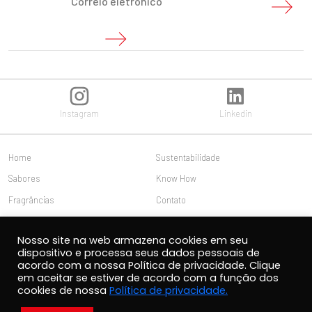
Instagram
Linkedin
Home
Sustentabilidade
Sabores
Know How
Fragrâncias
Contato
Nós
Trabalhe conosco
Nosso site na web armazena cookies em seu
Publicações
Acesso do cliente
dispositivo e processa seus dados pessoais de
acordo com a nossa Política de privacidade. Clique
em aceitar se estiver de acordo com a função dos
cookies de nossa
Política de privacidade.
2021 Carlos Cramer Productos Aromáticos S.A.C.I.