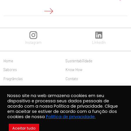
Instagram
Linkedin
Home
Sustentabilidade
Sabores
Know How
Fragrâncias
Contato
Nós
Trabalhe conosco
Nosso site na web armazena cookies em seu
Publicações
Acesso do cliente
dispositivo e processa seus dados pessoais de
acordo com a nossa Política de privacidade. Clique
em aceitar se estiver de acordo com a função dos
cookies de nossa
Política de privacidade.
2021 Carlos Cramer Productos Aromáticos S.A.C.I.
Aceitar tudo
Dirección Lucerna 4925, Cerrillos - Santiago - Chile